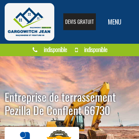
MENU
DEVIS GRATUIT
indisponible
indisponible
Entreprise de terrassement
Pezilla De Conflent 66730