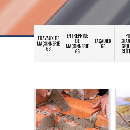
ENTREPRISE
PO
TRAVAUX DE
DE
FAÇADIER
CHA
MAÇONNERIE
MAÇONNERIE
66
GRIL
66
66
CLÔ