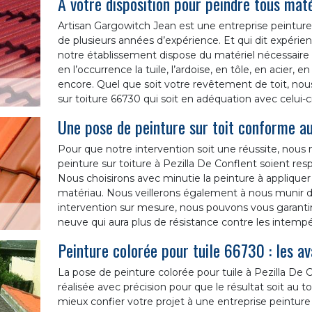
A votre disposition pour peindre tous mat
Artisan Gargowitch Jean est une entreprise peinture 
de plusieurs années d’expérience. Et qui dit expérience
notre établissement dispose du matériel nécessaire
en l’occurrence la tuile, l’ardoise, en tôle, en acier,
encore. Quel que soit votre revêtement de toit, n
sur toiture 66730 qui soit en adéquation avec celui-c
Une pose de peinture sur toit conforme a
Pour que notre intervention soit une réussite, nous
peinture sur toiture à Pezilla De Conflent soient re
Nous choisirons avec minutie la peinture à appliquer
matériau. Nous veillerons également à nous munir de
intervention sur mesure, nous pouvons vous garantir
neuve qui aura plus de résistance contre les intempé
Peinture colorée pour tuile 66730 : les a
La pose de peinture colorée pour tuile à Pezilla De 
réalisée avec précision pour que le résultat soit au t
mieux confier votre projet à une entreprise peinture 