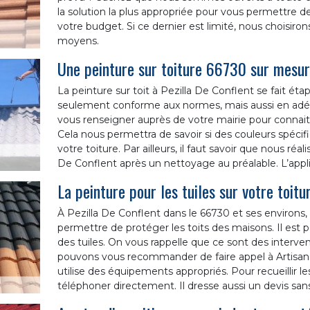
la solution la plus appropriée pour vous permettre 
votre budget. Si ce dernier est limité, nous choisir
moyens.
Une peinture sur toiture 66730 sur mesur
La peinture sur toit à Pezilla De Conflent se fait éta
seulement conforme aux normes, mais aussi en adé
vous renseigner auprès de votre mairie pour connaitr
Cela nous permettra de savoir si des couleurs spécifi
votre toiture. Par ailleurs, il faut savoir que nous réa
De Conflent après un nettoyage au préalable. L’appli
La peinture pour les tuiles sur votre toitu
À Pezilla De Conflent dans le 66730 et ses environs
permettre de protéger les toits des maisons. Il est 
des tuiles. On vous rappelle que ce sont des intervent
pouvons vous recommander de faire appel à Artisan 
utilise des équipements appropriés. Pour recueillir 
téléphoner directement. Il dresse aussi un devis sans 