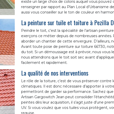
existe un large choix de coloris auquel vous pouvez ch
renseigner par rapport au Plan Local d’Urbanisme de
aussi vous conseiller sur le ton de couleur en harmon
La peinture sur tuile et toiture à Pezilla D
Peindre le toit, c’est la spécialité de l’artisan peint
exerçons ce métier depuis de nombreuses années.
aborder un chantier de cette envergure. D’ailleurs,
Avant toute pose de peinture sur toiture 66730, not
du toit. Si un démoussage est à prévoir, nous vous l
nous attendrons que le toit soit sec avant d’appliquer
facilement et rapidement.
La qualité de nos interventions
Le rôle de la toiture, c’est de vous préserver contre 
climatiques. Il est donc nécessaire d’apporter à votre
permettront de garder sa performance. Sachez que la
Artisan Gargowitch Jean peut consolider l’étanchéité 
peintes dès leur acquisition, il s’agit juste d’une pr
UV. Si vous voulez que vos tuiles vous protègent, vo
requise.