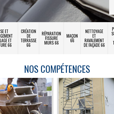
P
SE ET
CRÉATION
NETTOYAGE
RÉPARATION
S
NGEMENT
DE
MAÇON
ET
FISSURE
LAGE ET
TERRASSE
66
RAVALEMENT
MURS 66
TURE 66
66
DE FAÇADE 66
NOS COMPÉTENCES