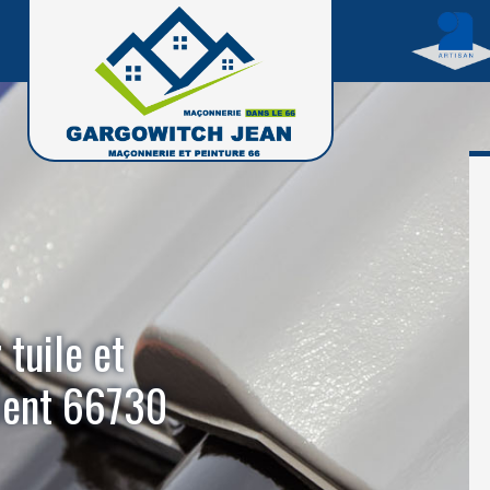
 tuile et
flent 66730