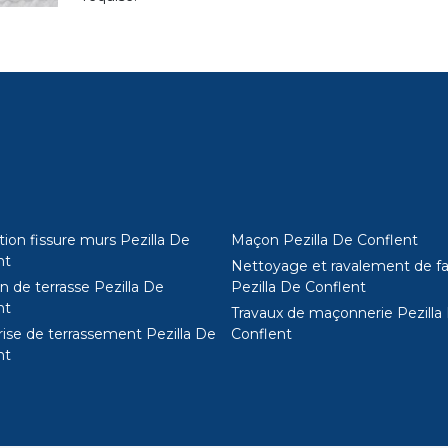
ion fissure murs Pezilla De
Maçon Pezilla De Conflent
nt
Nettoyage et ravalement de f
n de terrasse Pezilla De
Pezilla De Conflent
nt
Travaux de maçonnerie Pezilla
rise de terrassement Pezilla De
Conflent
nt