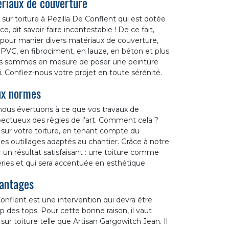
ériaux de couverture
sur toiture à Pezilla De Conflent qui est dotée
, dit savoir-faire incontestable ! De ce fait,
 pour manier divers matériaux de couverture,
 en PVC, en fibrociment, en lauze, en béton et plus
ous sommes en mesure de poser une peinture
i. Confiez-nous votre projet en toute sérénité.
ux normes
 nous évertuons à ce que vos travaux de
spectueux des règles de l’art. Comment cela ?
 sur votre toiture, en tenant compte du
s outillages adaptés au chantier. Grâce à notre
 un résultat satisfaisant : une toiture comme
ries et qui sera accentuée en esthétique.
vantages
Conflent est une intervention qui devra être
op des tops. Pour cette bonne raison, il vaut
sur toiture telle que Artisan Gargowitch Jean. Il