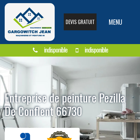
MENU
DEVIS GRATUIT
indisponible
indisponible
Entreprise de peinture Pezilla
De Conflent 66730