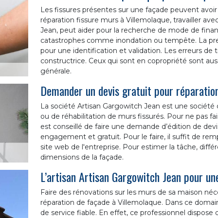
Les fissures présentes sur une façade peuvent avoir 
réparation fissure murs à Villemolaque, travailler a
Jean, peut aider pour la recherche de mode de finan
catastrophes comme inondation ou tempête. La premi
pour une identification et validation. Les erreurs de 
constructrice. Ceux qui sont en copropriété sont au
générale.
Demander un devis gratuit pour réparation
La société Artisan Gargowitch Jean est une société q
ou de réhabilitation de murs fissurés. Pour ne pas fai
est conseillé de faire une demande d’édition de devi
engagement et gratuit. Pour le faire, il suffit de re
site web de l'entreprise. Pour estimer la tâche, diff
dimensions de la façade.
L’artisan Artisan Gargowitch Jean pour un
Faire des rénovations sur les murs de sa maison néce
réparation de façade à Villemolaque. Dans ce domain
de service fiable. En effet, ce professionnel dispose 