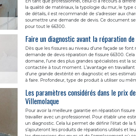
En tant que professionnel, celui-ci a recours à différe
la qualité de matériaux, la typologie du mur, le type
de détails, il est recommandé de s'adresser aux charg
soumettre une demande de devis. Ce document ser
pour tout le 66300.
Faire un diagnostic avant la réparation de
Dès que les fissures au niveau d’une façade se font 
demande de devis réparation de fissure 66300. Cela 
domaine, l’une des plus grandes spécialistes est la s
contactée à tout moment. L’avantage en travaillant 
d’une grande dextérité en diagnostic et ses estimat
à faire. Profondeur, type de produit à utiliser ou 
Les paramètres considérés dans le prix de
Villemolaque
Pour avoir la meilleure garantie en réparation fissure
travailler avec un professionnel. Pour établir une esti
un diagnostic. Cela lui permet de définir l’état de la f
s’ajouteront les produits de réparations utilisés et l