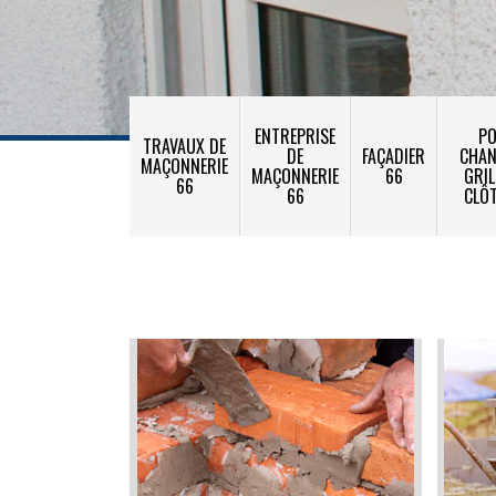
ENTREPRISE
PO
TRAVAUX DE
DE
FAÇADIER
CHA
MAÇONNERIE
MAÇONNERIE
66
GRIL
66
66
CLÔ