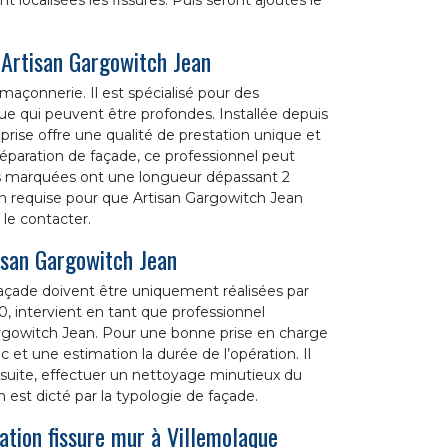
localisées les fissures. Puis seront ajoutés le
 Artisan Gargowitch Jean
maçonnerie. Il est spécialisé pour des
que qui peuvent être profondes. Installée depuis
rise offre une qualité de prestation unique et
éparation de façade, ce professionnel peut
ures marquées ont une longueur dépassant 2
ion requise pour que Artisan Gargowitch Jean
r le contacter.
isan Gargowitch Jean
façade doivent être uniquement réalisées par
 intervient en tant que professionnel
Gargowitch Jean. Pour une bonne prise en charge
c et une estimation la durée de l’opération. Il
la suite, effectuer un nettoyage minutieux du
est dicté par la typologie de façade.
ation fissure mur à Villemolaque