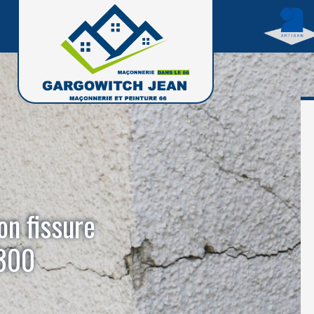
on fissure
6300