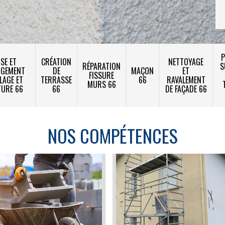
P
SE ET
CRÉATION
NETTOYAGE
RÉPARATION
S
NGEMENT
DE
MAÇON
ET
FISSURE
LAGE ET
TERRASSE
66
RAVALEMENT
MURS 66
TURE 66
66
DE FAÇADE 66
NOS COMPÉTENCES