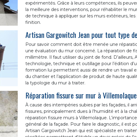
expérimentés. Grâce à leurs compétences, ils peuven
la meilleure des interventions, pour réhabiliter le mu
de technique à appliquer sur les murs extérieurs, les pr
finition.
Artisan Gargowitch Jean pour tout type d
Pour savoir comment doit être menée une réparation 
une évaluation du mur concerné. La réparation de f
millimètre. Il faut utiliser du joint de fond. D’ailleur
technologie, technique et outillage pour l’édition d’
formation lui permettent aussi de rendre un travail
du chantier et l’application de produit de haute qua
la typologie du mur à traiter.
Réparation fissure sur mur à Villemolaque
À cause des intempéries subies par les façades, il ar
fissures, principalement dues à l’humidité et à la cha
réparation fissure murs à Villemolaque. L’importance 
général de la façade. Pour faire le diagnostic, il est p
Artisan Gargowitch Jean qui est spécialiste en trait