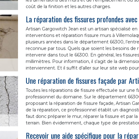
les dimensions des murs et de l’emplacement où sont 
coût de la finition et les autres charges.
La réparation des fissures profondes avec
Artisan Gargowitch Jean est un artisan spécialisé en 
interventions et réparation fissure murs à Villemola
plusieurs années dans le département 66300, l’entrep
reconnue par tous. Quels que soient les besoins de r
intervenir dans tout le 66300. En général, les fiss
millimètres. Pour information, il s'agit de la dimens
interviennent. Et il suffit d’aller sur leur site web pou
Une réparation de fissures façade par Art
Toutes les réparations de fissure effectuée sur une 
professionnel du domaine. Sur le département 66300,
proposant la réparation de fissure façade, Artisan 
de la réparation, ce professionnel établit un diagnosti
faut donc préparer le mur, réparer la fissure et par 
terrain. Bien évidemment, chaque type de prestation 
Recevoir une aide spécifique pour la répar