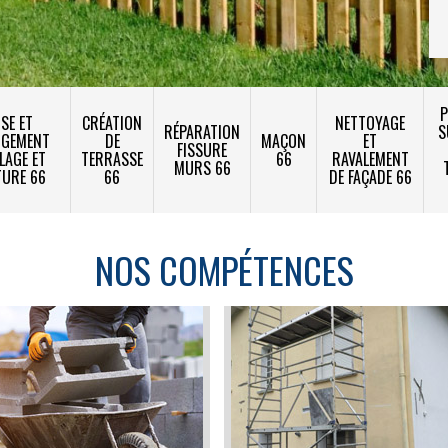
P
SE ET
CRÉATION
NETTOYAGE
RÉPARATION
S
NGEMENT
DE
MAÇON
ET
FISSURE
LAGE ET
TERRASSE
66
RAVALEMENT
MURS 66
TURE 66
66
DE FAÇADE 66
NOS COMPÉTENCES