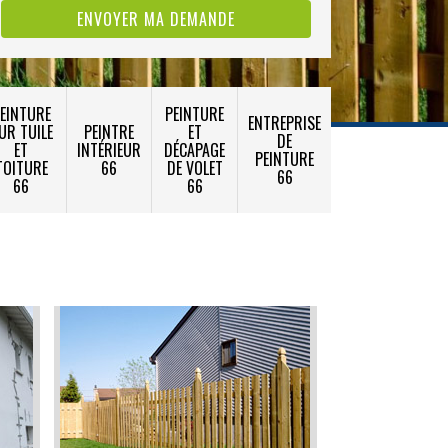
EINTURE
PEINTURE
ENTREPRISE
UR TUILE
PEINTRE
ET
DE
ET
INTÉRIEUR
DÉCAPAGE
PEINTURE
TOITURE
66
DE VOLET
66
66
66