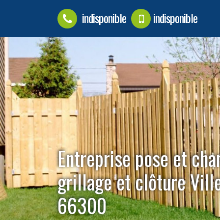
indisponible
indisponible
Entreprise pose et ch
grillage et clôture Vil
66300