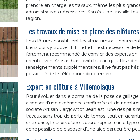
prendre en charge les travaux, même les plus grand
administratives nécessaires. Son équipe travaille to
région.
Les travaux de mise en place des clôture
Les clôtures constituent les structures qui pourraien
biens qui s'y trouvent. En effet, il est nécessaire de l
fortement recommandé de convier des experts en l
orienter vers Artisan Gargowitch Jean qui utilise des
renseignements supplémentaires, il ne faut pas hésite
possibilité de le téléphoner directement.
Expert en clôture à Villemolaque
Pour évoluer dans le domaine de la pose de grillage r
disposer d’une expérience confirmée et de nombreus
société Artisan Gargowitch Jean est l’une des plus r
travaux sans trop de perte de temps, tout en garantiss
entreprise, le choix d’une clôture repose sur le type d
donc possible de disposer d’une aide particulière pour