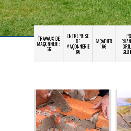
ENTREPRISE
PO
TRAVAUX DE
DE
FAÇADIER
CHA
MAÇONNERIE
MAÇONNERIE
66
GRIL
66
66
CLÔ