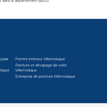
ce dans le département 66300.
açade
Peintre intérieur Villemolaque
Peinture et décapage de volet
olaque
Villemolaque
Entreprise de peinture Villemolaque