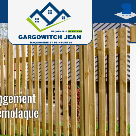
angement
lemolaque