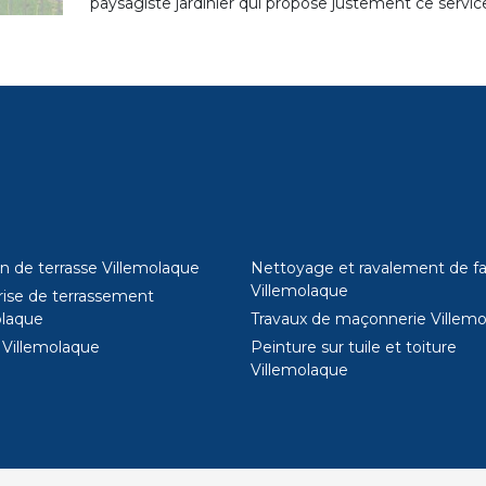
paysagiste jardinier qui propose justement ce servi
n de terrasse Villemolaque
Nettoyage et ravalement de f
Villemolaque
rise de terrassement
olaque
Travaux de maçonnerie Villem
Villemolaque
Peinture sur tuile et toiture
Villemolaque