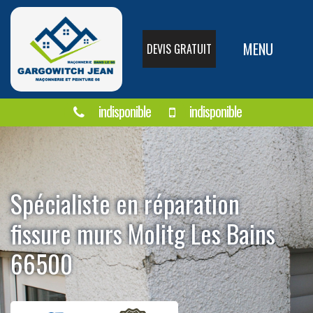
MENU
DEVIS GRATUIT
indisponible
indisponible
Spécialiste en réparation
fissure murs Molitg Les Bains
66500