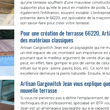
qu’une terrasse souffrant d’une mauvaise construction
supporter plus qu’elle le peut en matière de poids. La
également l’infiltration, souvent invisible. L’entrepr
présente dans le 66220, est spécialiste de la maçonn
son savoir-faire pour créer votre terrasse.
Pour une création de terrasse 66220, Art
des matériaux classiques
Artisan Gargowitch Jean est un paysagiste qui ne ma
un réel espace de vie, montrant son importance en ét
pourtant que le meilleur argument de vente d’un app
peut, en effet, faire grimper le prix de vente de ce
influer sur le prix : pierre, pavés, bois, etc. Ce sont l
excellence demeure la pierre naturelle. Ensuite, le bo
Artisan Gargowitch Jean vous explique qu
nouvelle terrasse
Si vous ne parvenez pas à définir l’emplacement de v
techniques d’un professionnel, spécialisé en BTP vou
Jean est un aménageur paysagiste qui a la capaci