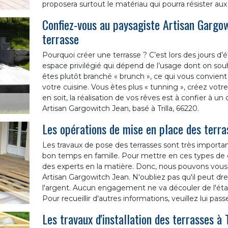
proposera surtout le matériau qui pourra résister aux
Confiez-vous au paysagiste Artisan Gargowi
terrasse
Pourquoi créer une terrasse ? C’est lors des jours d’ét
espace privilégié qui dépend de l’usage dont on souh
êtes plutôt branché « brunch », ce qui vous convien
votre cuisine. Vous êtes plus « tunning », créez votr
en soit, la réalisation de vos rêves est à confier à un
Artisan Gargowitch Jean, basé à Trilla, 66220.
Les opérations de mise en place des terra
Les travaux de pose des terrasses sont très importan
bon temps en famille. Pour mettre en ces types de co
des experts en la matière. Donc, nous pouvons vou
Artisan Gargowitch Jean. N'oubliez pas qu'il peut dres
l'argent. Aucun engagement ne va découler de l'ét
Pour recueillir d'autres informations, veuillez lui pass
Les travaux d'installation des terrasses à 