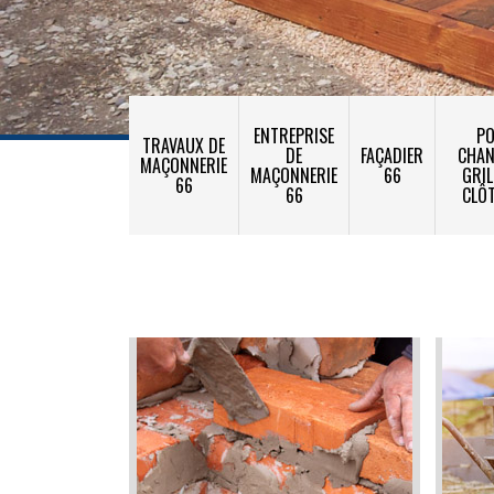
ENTREPRISE
PO
TRAVAUX DE
DE
FAÇADIER
CHA
MAÇONNERIE
MAÇONNERIE
66
GRIL
66
66
CLÔ