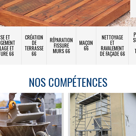
P
SE ET
CRÉATION
NETTOYAGE
RÉPARATION
S
NGEMENT
DE
MAÇON
ET
FISSURE
LAGE ET
TERRASSE
66
RAVALEMENT
MURS 66
TURE 66
66
DE FAÇADE 66
NOS COMPÉTENCES