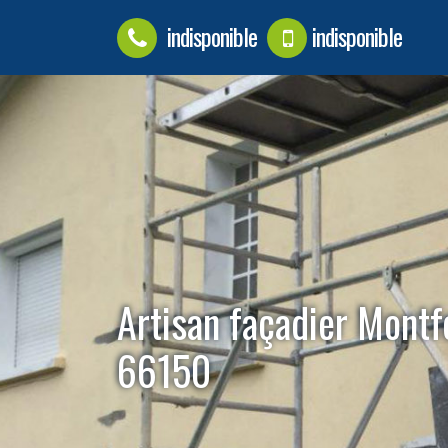
indisponible
indisponible
Artisan façadier Montf
66150