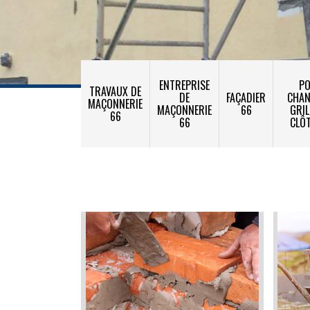
ENTREPRISE
PO
TRAVAUX DE
DE
FAÇADIER
CHA
MAÇONNERIE
MAÇONNERIE
66
GRIL
66
66
CLÔ