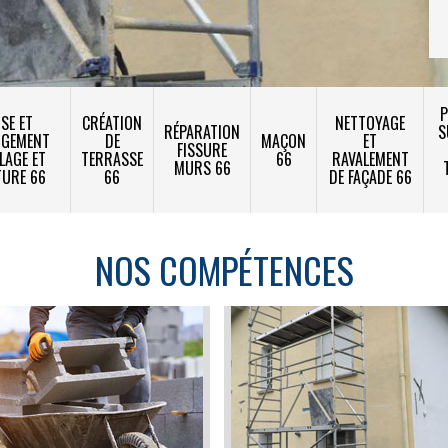
P
SE ET
CRÉATION
NETTOYAGE
RÉPARATION
S
NGEMENT
DE
MAÇON
ET
FISSURE
LAGE ET
TERRASSE
66
RAVALEMENT
MURS 66
TURE 66
66
DE FAÇADE 66
NOS COMPÉTENCES