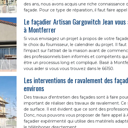
des ans, nous avons acquis une riche connaissance d
façade. Pour ce type de réparation, il faut faire appe
Le façadier Artisan Gargowitch Jean vous 
à Montferrer
Si vous envisagez un projet à propos de votre façade,
le choix du fournisseur, le calendrier du projet. Il fau
l'impact sur l'attrait de la maison avant de commencer
des professionnels bien informés et compétents qui 
être un processus long et compliqué. Basé à Montfer
vous aider si vous vous trouvez dans le 66150.
Les interventions de ravalement des faça
environs
Des travaux d'entretien des façades sont à faire pour év
important de réaliser des travaux de ravalement. Ce
de surface. Il est évident que ce sont des professionn
Donc, nous pouvons vous proposer de faire appel à Ar
façadier expérimenté qui utilise des matériels adaptés
le téléphoner directement.