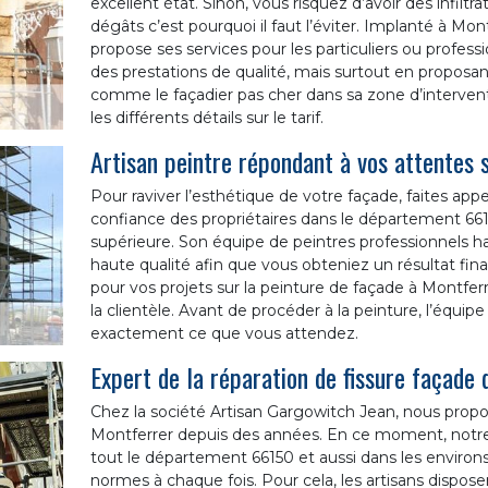
excellent état. Sinon, vous risquez d’avoir des infiltr
dégâts c’est pourquoi il faut l’éviter. Implanté à Mon
propose ses services pour les particuliers ou professio
des prestations de qualité, mais surtout en proposant 
comme le façadier pas cher dans sa zone d’interven
les différents détails sur le tarif.
Artisan peintre répondant à vos attentes 
Pour raviver l’esthétique de votre façade, faites appel
confiance des propriétaires dans le département 661
supérieure. Son équipe de peintres professionnels ha
haute qualité afin que vous obteniez un résultat fina
pour vos projets sur la peinture de façade à Montfer
la clientèle. Avant de procéder à la peinture, l’équipe
exactement ce que vous attendez.
Expert de la réparation de fissure façade
Chez la société Artisan Gargowitch Jean, nous propos
Montferrer depuis des années. En ce moment, notre é
tout le département 66150 et aussi dans les environs
normes à chaque fois. Pour cela, les artisans dispos