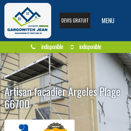
MENU
DEVIS GRATUIT
indisponible
indisponible
Artisan façadier Argeles Plage
66700