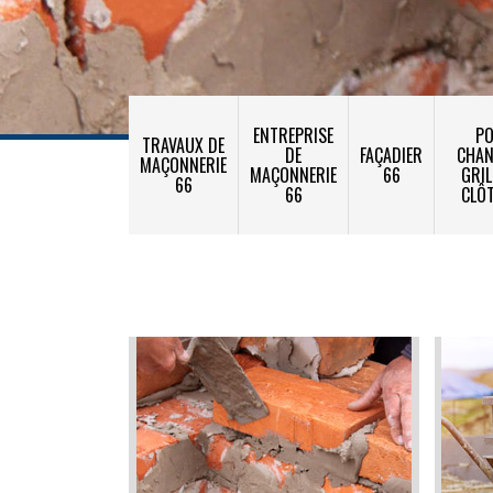
ENTREPRISE
PO
TRAVAUX DE
DE
FAÇADIER
CHA
MAÇONNERIE
MAÇONNERIE
66
GRIL
66
66
CLÔ