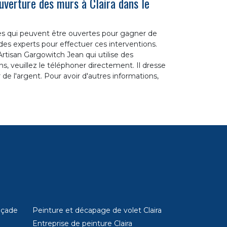
uverture des murs à Claira dans le
res qui peuvent être ouvertes pour gagner de
 des experts pour effectuer ces interventions.
rtisan Gargowitch Jean qui utilise des
ns, veuillez le téléphoner directement. Il dresse
 de l'argent. Pour avoir d'autres informations,
açade
Peinture et décapage de volet Claira
Entreprise de peinture Claira