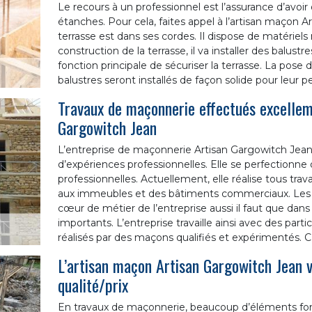
Le recours à un professionnel est l’assurance d’avoir
étanches. Pour cela, faites appel à l’artisan maçon 
terrasse est dans ses cordes. Il dispose de matériels 
construction de la terrasse, il va installer des balustr
fonction principale de sécuriser la terrasse. La pose
balustres seront installés de façon solide pour leur p
Travaux de maçonnerie effectués excellem
Gargowitch Jean
L’entreprise de maçonnerie Artisan Gargowitch Jean 
d’expériences professionnelles. Elle se perfectionne
professionnelles. Actuellement, elle réalise tous trav
aux immeubles et des bâtiments commerciaux. Les t
cœur de métier de l’entreprise aussi il faut que dans
importants. L’entreprise travaille ainsi avec des parti
réalisés par des maçons qualifiés et expérimentés. C’e
L’artisan maçon Artisan Gargowitch Jean v
qualité/prix
En travaux de maçonnerie, beaucoup d’éléments font v