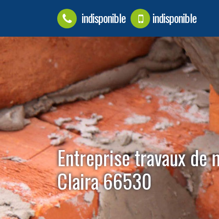
indisponible
indisponible
Entreprise travaux de
Claira 66530