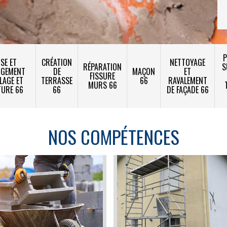
P
SE ET
CRÉATION
NETTOYAGE
RÉPARATION
S
NGEMENT
DE
MAÇON
ET
FISSURE
LAGE ET
TERRASSE
66
RAVALEMENT
MURS 66
TURE 66
66
DE FAÇADE 66
NOS COMPÉTENCES