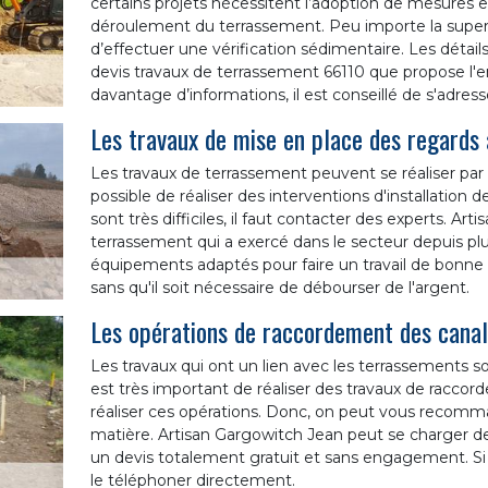
certains projets nécessitent l’adoption de mesures e
déroulement du terrassement. Peu importe la superfic
d’effectuer une vérification sédimentaire. Les détails
devis travaux de terrassement 66110 que propose l'e
davantage d’informations, il est conseillé de s'adress
Les travaux de mise en place des regards
Les travaux de terrassement peuvent se réaliser par u
possible de réaliser des interventions d'installation 
sont très difficiles, il faut contacter des experts. A
terrassement qui a exercé dans le secteur depuis plus
équipements adaptés pour faire un travail de bonne q
sans qu'il soit nécessaire de débourser de l'argent.
Les opérations de raccordement des canal
Les travaux qui ont un lien avec les terrassements son
est très important de réaliser des travaux de raccorde
réaliser ces opérations. Donc, on peut vous recomm
matière. Artisan Gargowitch Jean peut se charger de c
un devis totalement gratuit et sans engagement. Si
le téléphoner directement.