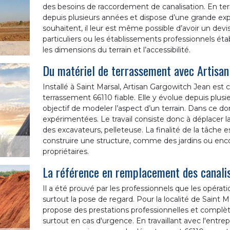
des besoins de raccordement de canalisation. En term
depuis plusieurs années et dispose d’une grande exp
souhaitent, il leur est même possible d’avoir un devi
particuliers ou les établissements professionnels étab
les dimensions du terrain et l’accessibilité.
Du matériel de terrassement avec Artisan
Installé à Saint Marsal, Artisan Gargowitch Jean es
terrassement 66110 fiable. Elle y évolue depuis plus
objectif de modeler l’aspect d’un terrain. Dans ce dom
expérimentées. Le travail consiste donc à déplacer l
des excavateurs, pelleteuse. La finalité de la tâche
construire une structure, comme des jardins ou encor
propriétaires.
La référence en remplacement des canalis
Il a été prouvé par les professionnels que les opérati
surtout la pose de regard. Pour la localité de Saint M
propose des prestations professionnelles et complètes
surtout en cas d'urgence. En travaillant avec l'entre