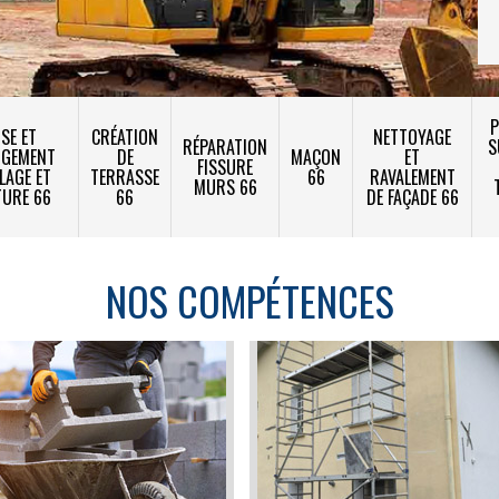
P
SE ET
CRÉATION
NETTOYAGE
RÉPARATION
S
NGEMENT
DE
MAÇON
ET
FISSURE
LAGE ET
TERRASSE
66
RAVALEMENT
MURS 66
TURE 66
66
DE FAÇADE 66
NOS COMPÉTENCES