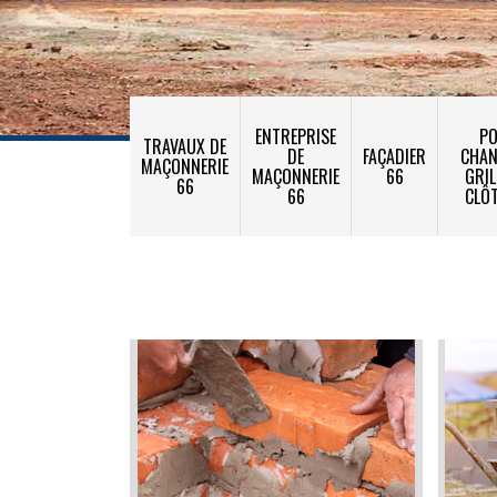
ENTREPRISE
PO
TRAVAUX DE
DE
FAÇADIER
CHA
MAÇONNERIE
MAÇONNERIE
66
GRIL
66
66
CLÔ