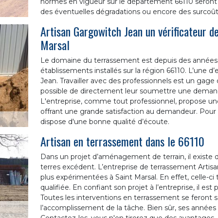
normes en vigueur sur le département 66110 seront re
des éventuelles dégradations ou encore des surcoû
Artisan Gargowitch Jean un vérificateur de
Marsal
Le domaine du terrassement est depuis des années 
établissements installés sur la région 66110. L’une d’
Jean. Travailler avec des professionnels est un gag
possible de directement leur soumettre une demand
L'entreprise, comme tout professionnel, propose une
offrant une grande satisfaction au demandeur. Pour 
dispose d'une bonne qualité d’écoute.
Artisan en terrassement dans le 66110
Dans un projet d’aménagement de terrain, il exist
terres excédent. L’entreprise de terrassement Artisa
plus expérimentées à Saint Marsal. En effet, celle-ci
qualifiée. En confiant son projet à l’entreprise, il es
Toutes les interventions en terrassement se feront s
l’accomplissement de la tâche. Bien sûr, ses années