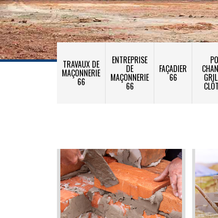
ENTREPRISE
PO
TRAVAUX DE
DE
FAÇADIER
CHA
MAÇONNERIE
MAÇONNERIE
66
GRIL
66
66
CLÔ