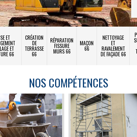
P
SE ET
CRÉATION
NETTOYAGE
RÉPARATION
S
NGEMENT
DE
MAÇON
ET
FISSURE
LAGE ET
TERRASSE
66
RAVALEMENT
MURS 66
TURE 66
66
DE FAÇADE 66
NOS COMPÉTENCES