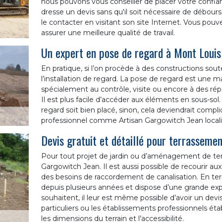
nous pouvons vous conseiller de placer votre confia
dresse un devis sans qu'il soit nécessaire de débourse
le contacter en visitant son site Internet. Vous pouvez
assurer une meilleure qualité de travail.
Un expert en pose de regard à Mont Louis
En pratique, si l’on procède à des constructions soute
l’installation de regard. La pose de regard est une 
spécialement au contrôle, visite ou encore à des r
Il est plus facile d’accéder aux éléments en sous-sol
regard soit bien placé, sinon, cela deviendrait compl
professionnel comme Artisan Gargowitch Jean locali
Devis gratuit et détaillé pour terrasseme
Pour tout projet de jardin ou d’aménagement de terrain
Gargowitch Jean. Il est aussi possible de recourir aux
des besoins de raccordement de canalisation. En term
depuis plusieurs années et dispose d’une grande exp
souhaitent, il leur est même possible d’avoir un devi
particuliers ou les établissements professionnels étab
les dimensions du terrain et l’accessibilité.