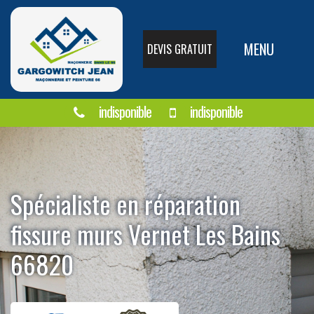
MENU
DEVIS GRATUIT
indisponible
indisponible
Spécialiste en réparation
fissure murs Vernet Les Bains
66820