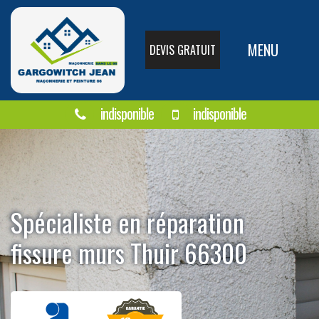
MENU
DEVIS GRATUIT
indisponible
indisponible
Spécialiste en réparation
fissure murs Thuir 66300