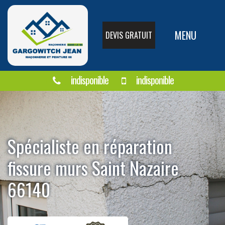
MENU
DEVIS GRATUIT
indisponible
indisponible
Spécialiste en réparation
fissure murs Saint Nazaire
66140