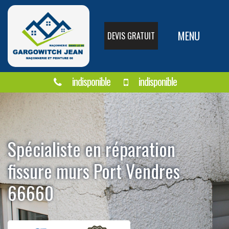
MENU
DEVIS GRATUIT
indisponible
indisponible
Spécialiste en réparation
fissure murs Port Vendres
66660