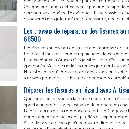
des propriétaires, ce type de partenariat ne peut qu
Chaque prestation est couverte par une équipe de 
nombreuses années d’expérience. Il est possible d’avo
disposer d'une grille tarifaire intéressante, une durabi
Les travaux de réparation des fissures au
66500
Les fissures au niveau des murs des maisons sont trè
En effet, il faut réaliser des réparations de ces pa
faire confiance à Artisan Gargowitch Jean. C'est un 
appropriés. Pour recueillir les renseignements supplém
N'oubliez pas qu'il dresse votre devis sans qu'il soit n
site web pour recueillir les renseignements complém
Réparer les fissures en lézard avec Artis
Quel que soit le type ou la forme que prend la fissure, i
appel à un professionnel capable de prendre en charg
Dans le domaine, la référence est Artisan Gargowitc
bonne équipe de façadiers qualifiés et expérimentés, 
étant la prise en charge d'une fissure dite en lézard.