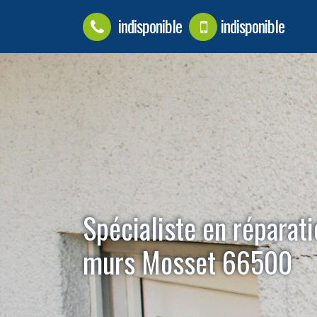
indisponible
indisponible
Spécialiste en réparati
murs Mosset 66500