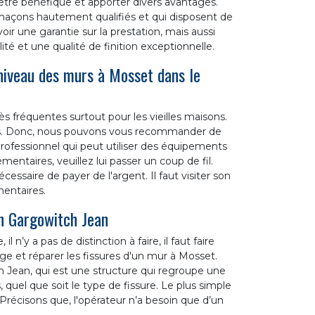
’être bénéfique et apporter divers avantages.
maçons hautement qualifiés et qui disposent de
ir une garantie sur la prestation, mais aussi
lité et une qualité de finition exceptionnelle.
 niveau des murs à Mosset dans le
s fréquentes surtout pour les vieilles maisons.
rties. Donc, nous pouvons vous recommander de
professionnel qui peut utiliser des équipements
entaires, veuillez lui passer un coup de fil.
écessaire de payer de l'argent. Il faut visiter son
entaires.
an Gargowitch Jean
l n’y a pas de distinction à faire, il faut faire
e et réparer les fissures d'un mur à Mosset.
h Jean, qui est une structure qui regroupe une
quel que soit le type de fissure. Le plus simple
 Précisons que, l'opérateur n’a besoin que d’un