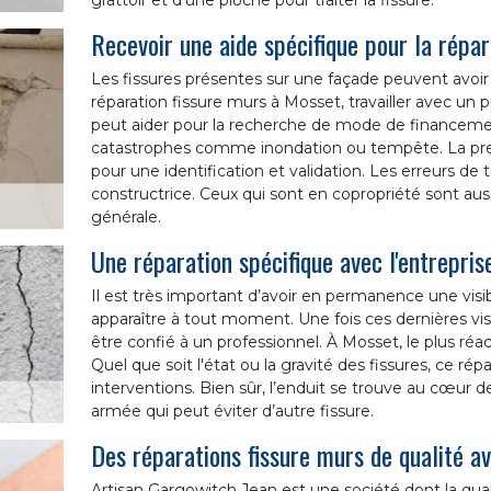
grattoir et d’une pioche pour traiter la fissure.
Recevoir une aide spécifique pour la répa
Les fissures présentes sur une façade peuvent avoir 
réparation fissure murs à Mosset, travailler avec un
peut aider pour la recherche de mode de financement
catastrophes comme inondation ou tempête. La premi
pour une identification et validation. Les erreurs de 
constructrice. Ceux qui sont en copropriété sont au
générale.
Une réparation spécifique avec l'entrepri
Il est très important d’avoir en permanence une visib
apparaître à tout moment. Une fois ces dernières visi
être confié à un professionnel. À Mosset, le plus réa
Quel que soit l'état ou la gravité des fissures, ce répa
interventions. Bien sûr, l’enduit se trouve au cœur de 
armée qui peut éviter d’autre fissure.
Des réparations fissure murs de qualité a
Artisan Gargowitch Jean est une société dont la qualit