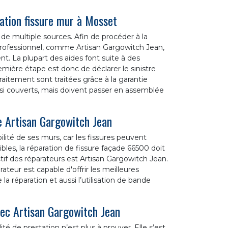
ration fissure mur à Mosset
de multiple sources. Afin de procéder à la
 professionnel, comme Artisan Gargowitch Jean,
. La plupart des aides font suite à des
ère étape est donc de déclarer le sinistre
traitement sont traitées grâce à la garantie
ssi couverts, mais doivent passer en assemblée
se Artisan Gargowitch Jean
ilité de ses murs, car les fissures peuvent
bles, la réparation de fissure façade 66500 doit
ctif des réparateurs est Artisan Gargowitch Jean.
rateur est capable d'offrir les meilleures
la réparation et aussi l’utilisation de bande
vec Artisan Gargowitch Jean
é de prestation n’est plus à prouver. Elle s’est