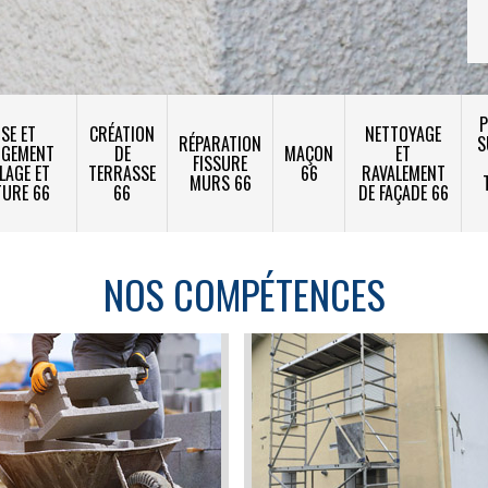
P
SE ET
CRÉATION
NETTOYAGE
RÉPARATION
S
NGEMENT
DE
MAÇON
ET
FISSURE
LAGE ET
TERRASSE
66
RAVALEMENT
MURS 66
TURE 66
66
DE FAÇADE 66
NOS COMPÉTENCES