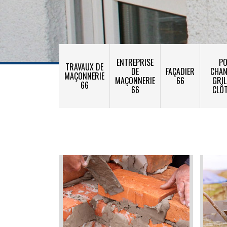
ENTREPRISE
PO
TRAVAUX DE
DE
FAÇADIER
CHA
MAÇONNERIE
MAÇONNERIE
66
GRIL
66
66
CLÔ