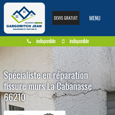
MENU
DEVIS GRATUIT
indisponible
indisponible
Spécialiste en réparation
fissure murs La Cabanasse
66210