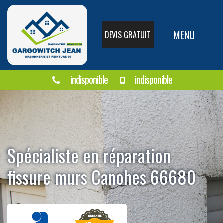
MENU
DEVIS GRATUIT
indisponible
indisponible
Spécialiste en réparation
fissure murs Canohes 66680