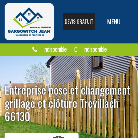
MENU
DEVIS GRATUIT
indisponible
indisponible
Entreprise pose et changement
grillage et clôture Trevillach
66130