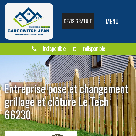
MENU
DEVIS GRATUIT
indisponible
indisponible
Entreprise pose et changement
grillage et clôture Le Tech
66230