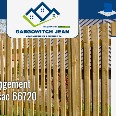
angement
nsac 66720