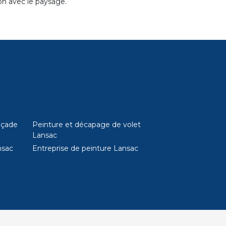
ion avec le paysage.
açade
Peinture et décapage de volet
Lansac
nsac
Entreprise de peinture Lansac