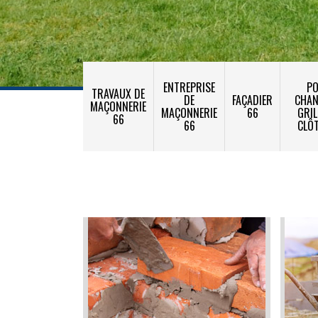
ENTREPRISE
PO
TRAVAUX DE
DE
FAÇADIER
CHA
MAÇONNERIE
MAÇONNERIE
66
GRIL
66
66
CLÔ