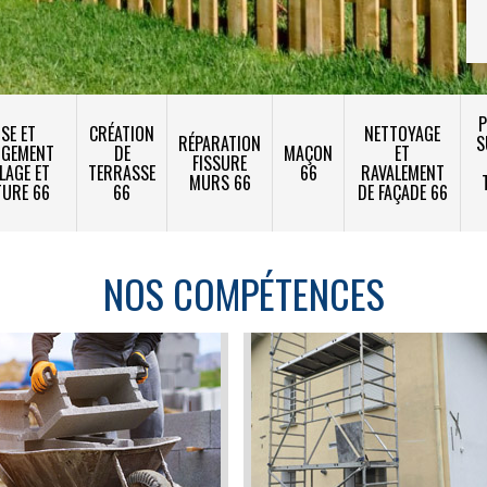
P
SE ET
CRÉATION
NETTOYAGE
RÉPARATION
S
NGEMENT
DE
MAÇON
ET
FISSURE
LAGE ET
TERRASSE
66
RAVALEMENT
MURS 66
TURE 66
66
DE FAÇADE 66
NOS COMPÉTENCES