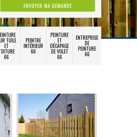
EINTURE
PEINTURE
ENTREPRISE
UR TUILE
PEINTRE
ET
DE
ET
INTÉRIEUR
DÉCAPAGE
PEINTURE
TOITURE
66
DE VOLET
66
66
66