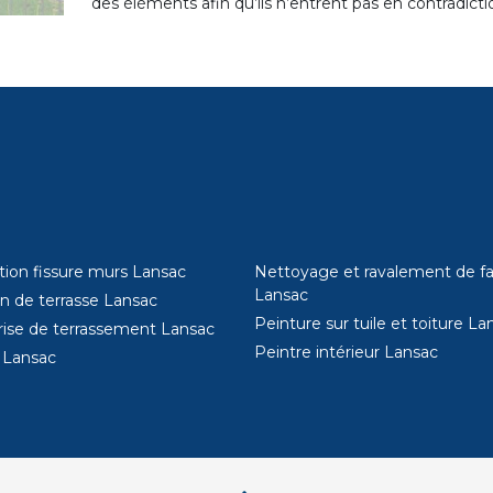
des éléments afin qu’ils n’entrent pas en contradict
tion fissure murs Lansac
Nettoyage et ravalement de f
Lansac
on de terrasse Lansac
Peinture sur tuile et toiture La
rise de terrassement Lansac
Peintre intérieur Lansac
 Lansac