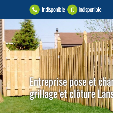
indisponible
indisponible
Entreprise pose et ch
grillage et clôture La