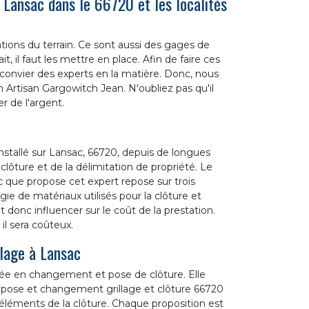
Lansac dans le 66720 et les localités
tions du terrain. Ce sont aussi des gages de
t, il faut les mettre en place. Afin de faire ces
e convier des experts en la matière. Donc, nous
 Artisan Gargowitch Jean. N'oubliez pas qu'il
r de l'argent.
installé sur Lansac, 66720, depuis de longues
clôture et de la délimitation de propriété. Le
c que propose cet expert repose sur trois
ologie de matériaux utilisés pour la clôture et
t donc influencer sur le coût de la prestation.
il sera coûteux.
llage à Lansac
sée en changement et pose de clôture. Elle
if pose et changement grillage et clôture 66720
éléments de la clôture. Chaque proposition est