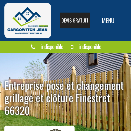
MENU
DEVIS GRATUIT
indisponible
indisponible
Entreprise pose et changement
grillage et clôture Finestret
66320