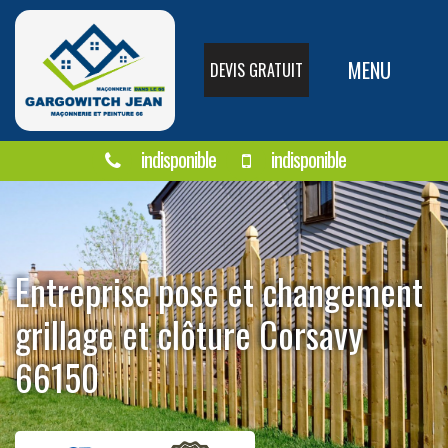
MENU
DEVIS GRATUIT
indisponible
indisponible
Entreprise pose et changement
grillage et clôture Corsavy
66150