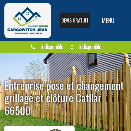
MENU
DEVIS GRATUIT
indisponible
indisponible
Entreprise pose et changement
grillage et clôture Catllar
66500