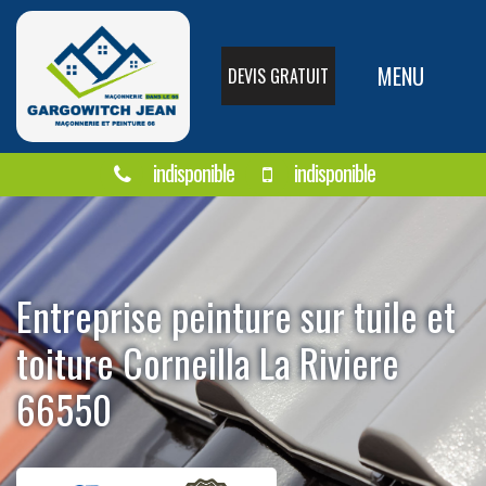
MENU
DEVIS GRATUIT
indisponible
indisponible
Entreprise peinture sur tuile et
toiture Corneilla La Riviere
66550