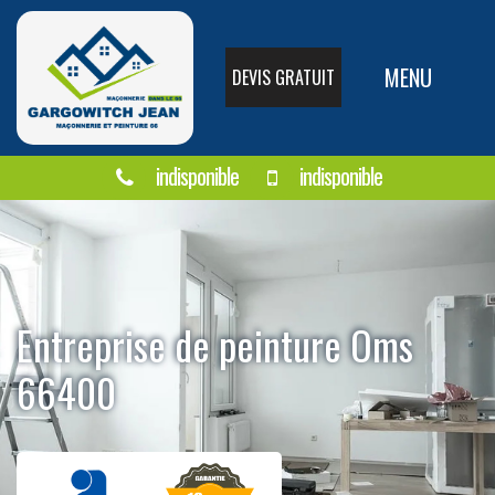
MENU
DEVIS GRATUIT
indisponible
indisponible
Entreprise de peinture Oms
66400