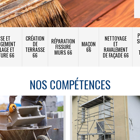
P
SE ET
CRÉATION
NETTOYAGE
RÉPARATION
S
NGEMENT
DE
MAÇON
ET
FISSURE
LAGE ET
TERRASSE
66
RAVALEMENT
MURS 66
TURE 66
66
DE FAÇADE 66
NOS COMPÉTENCES