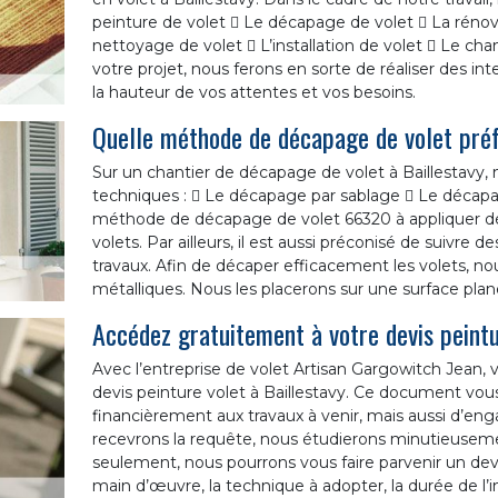
peinture de volet  Le décapage de volet  La rénova
nettoyage de volet  L’installation de volet  Le ch
votre projet, nous ferons en sorte de réaliser des int
la hauteur de vos attentes et vos besoins.
Quelle méthode de décapage de volet pré
Sur un chantier de décapage de volet à Baillestavy
techniques :  Le décapage par sablage  Le déca
méthode de décapage de volet 66320 à appliquer d
volets. Par ailleurs, il est aussi préconisé de suivre d
travaux. Afin de décaper efficacement les volets, nou
métalliques. Nous les placerons sur une surface plan
Accédez gratuitement à votre devis peintu
Avec l’entreprise de volet Artisan Gargowitch Jean
devis peinture volet à Baillestavy. Ce document vo
financièrement aux travaux à venir, mais aussi d’en
recevrons la requête, nous étudierons minutieuseme
seulement, nous pourrons vous faire parvenir un devi
main d’œuvre, la technique à adopter, la durée de l’