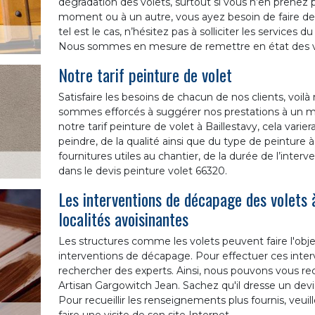
dégradation des volets, surtout si vous n’en prenez p
moment ou à un autre, vous ayez besoin de faire des 
tel est le cas, n’hésitez pas à solliciter les services
Nous sommes en mesure de remettre en état des vo
Notre tarif peinture de volet
Satisfaire les besoins de chacun de nos clients, voilà n
sommes efforcés à suggérer nos prestations à un mei
notre tarif peinture de volet à Baillestavy, cela varie
peindre, de la qualité ainsi que du type de peinture à
fournitures utiles au chantier, de la durée de l’interv
dans le devis peinture volet 66320.
Les interventions de décapage des volets 
localités avoisinantes
Les structures comme les volets peuvent faire l'obje
interventions de décapage. Pour effectuer ces interve
rechercher des experts. Ainsi, nous pouvons vous 
Artisan Gargowitch Jean. Sachez qu'il dresse un devis 
Pour recueillir les renseignements plus fournis, veuil