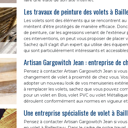
faire une visite de son site Internet.
Les travaux de peinture des volets à Bail
Les volets sont des éléments qui se rencontrent au 
méritent d'être protégés de manière efficace. Donc, 
de peinture, car les agressions venant de l'extérieu
ces interventions, on peut vous proposer de placer 
Sachez qu'il s'agit d'un expert qui utilise des équipe
qui sont particulièrement intéressants et accessibles
Artisan Gargowitch Jean : entreprise de 
Pensez à contacter Artisan Gargowitch Jean si vous 
changement de volet à proximité de chez vous. Vos 
adopter un nouveau look de vos menuiseries extérieu
à remplacer les volets, sachez que vous pouvez com
pour un volet en Bois, volet PVC ou volet Métallique
déroulent conformément aux normes en vigueur et que
Une entreprise spécialiste de volet à Bail
Pensez à contacter Artisan Gargowitch Jean si vous ê
en volet à Baillestavy. Dans le cadre de notre trava