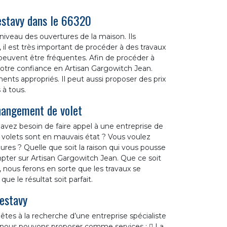
lestavy dans le 66320
niveau des ouvertures de la maison. Ils
il est très important de procéder à des travaux
r peuvent être fréquentes. Afin de procéder à
votre confiance en Artisan Gargowitch Jean.
ments appropriés. Il peut aussi proposer des prix
 à tous.
changement de volet
avez besoin de faire appel à une entreprise de
volets sont en mauvais état ? Vous voulez
res ? Quelle que soit la raison qui vous pousse
pter sur Artisan Gargowitch Jean. Que ce soit
, nous ferons en sorte que les travaux se
 le résultat soit parfait.
lestavy
tes à la recherche d’une entreprise spécialiste
il, nous pouvons proposer comme services :  La