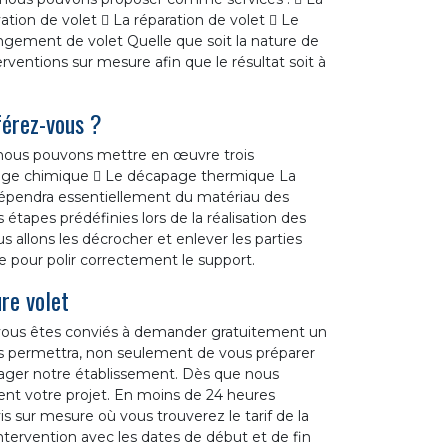
tion de volet  La réparation de volet  Le
angement de volet Quelle que soit la nature de
erventions sur mesure afin que le résultat soit à
férez-vous ?
, nous pouvons mettre en œuvre trois
page chimique  Le décapage thermique La
épendra essentiellement du matériau des
es étapes prédéfinies lors de la réalisation des
s allons les décrocher et enlever les parties
e pour polir correctement le support.
re volet
, vous êtes conviés à demander gratuitement un
us permettra, non seulement de vous préparer
gager notre établissement. Dès que nous
nt votre projet. En moins de 24 heures
s sur mesure où vous trouverez le tarif de la
intervention avec les dates de début et de fin