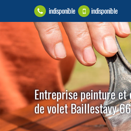
indisponible
indisponible
Entreprise peinture et
de volet Baillestavy 6