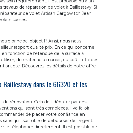
as soin régulièrement. Il est probable qu’à un
travaux de réparation de volet à Baillestavy. Si
 du réparateur de volet Artisan Gargowitch Jean.
lets cassés.
otre principal objectif ! Ainsi, nous nous
lleur rapport qualité prix. En ce qui concerne
ra en fonction de l’étendue de la surface à
 utiliser, du matériau à manier, du coût total des
ention, etc. Découvrez les détails de notre offre
à Baillestavy dans le 66320 et les
t de rénovation. Cela doit débuter par des
ntions qui sont très complexes, il va falloir
recommander de placer votre confiance en
sans qu'il soit utile de débourser de l'argent.
lez le téléphoner directement. Il est possible de