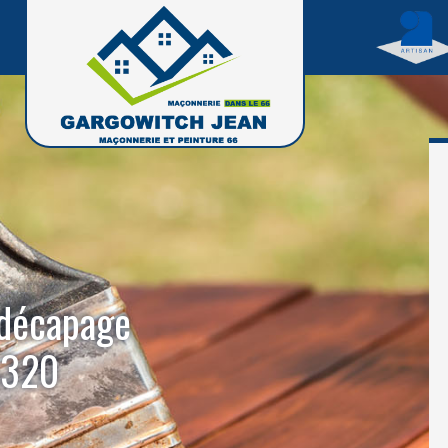
 décapage
6320