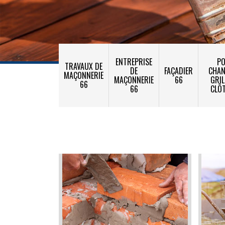
ENTREPRISE
PO
TRAVAUX DE
DE
FAÇADIER
CHA
MAÇONNERIE
MAÇONNERIE
66
GRIL
66
66
CLÔ