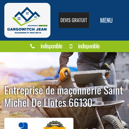
MENU
DEVIS GRATUIT
indisponible
indisponible
Entreprise de maçonnerie Saint
Michel De Llotes 66130