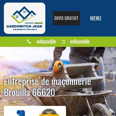
MENU
DEVIS GRATUIT
indisponible
indisponible
Entreprise de maçonnerie
Brouilla 66620