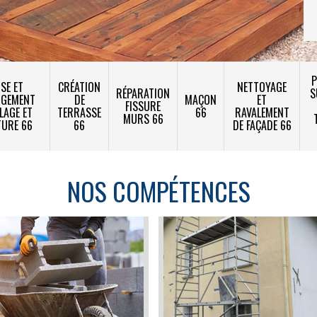
P
SE ET
CRÉATION
NETTOYAGE
RÉPARATION
S
NGEMENT
DE
MAÇON
ET
FISSURE
LAGE ET
TERRASSE
66
RAVALEMENT
MURS 66
TURE 66
66
DE FAÇADE 66
NOS COMPÉTENCES