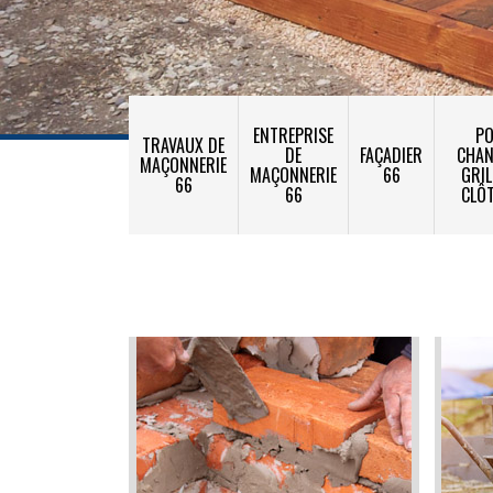
ENTREPRISE
PO
TRAVAUX DE
DE
FAÇADIER
CHA
MAÇONNERIE
MAÇONNERIE
66
GRIL
66
66
CLÔ