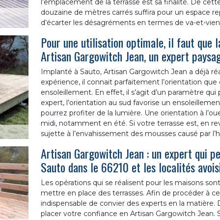
l’emplacement de la terrasse est sa finalité. De cette
douzaine de mètres carrés suffira pour un espace re
d’écarter les désagréments en termes de va-et-vien
Pour une utilisation optimale, il faut que l
Artisan Gargowitch Jean, un expert paysag
Implanté à Sauto, Artisan Gargowitch Jean a déjà ré
expérience, il connait parfaitement l’orientation que
ensoleillement. En effet, il s’agit d’un paramètre qui p
expert, l’orientation au sud favorise un ensoleillement
pourrez profiter de la lumière. Une orientation à l’ou
midi, notamment en été. Si votre terrasse est, en rev
sujette à l’envahissement des mousses causé par l’hu
Artisan Gargowitch Jean : un expert qui p
Sauto dans le 66210 et les localités avois
Les opérations qui se réalisent pour les maisons son
mettre en place des terrasses. Afin de procéder à ces
indispensable de convier des experts en la matièr
placer votre confiance en Artisan Gargowitch Jean. Sa