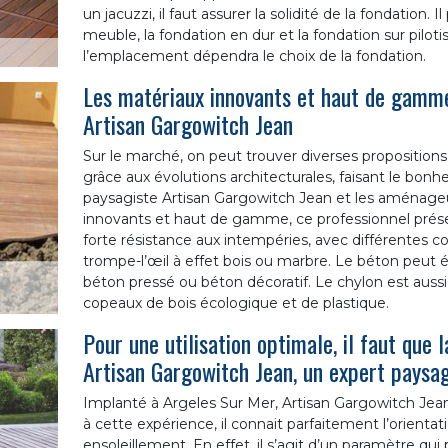
un jacuzzi, il faut assurer la solidité de la fondation. I
meuble, la fondation en dur et la fondation sur pilotis
l’emplacement dépendra le choix de la fondation.
Les matériaux innovants et haut de gamme,
Artisan Gargowitch Jean
Sur le marché, on peut trouver diverses proposition
grâce aux évolutions architecturales, faisant le bonh
paysagiste Artisan Gargowitch Jean et les aménageu
innovants et haut de gamme, ce professionnel présen
forte résistance aux intempéries, avec différentes c
trompe-l’œil à effet bois ou marbre. Le béton peut 
béton pressé ou béton décoratif. Le chylon est auss
copeaux de bois écologique et de plastique.
Pour une utilisation optimale, il faut que l
Artisan Gargowitch Jean, un expert paysag
Implanté à Argeles Sur Mer, Artisan Gargowitch Jean
à cette expérience, il connait parfaitement l’orienta
ensoleillement. En effet, il s’agit d’un paramètre qui p