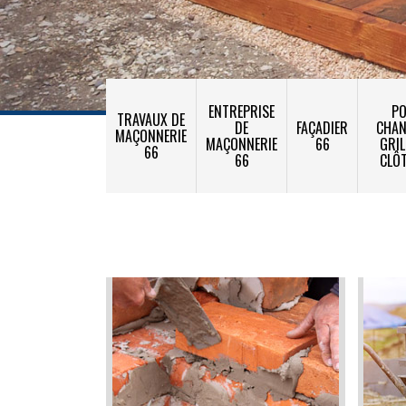
ENTREPRISE
PO
TRAVAUX DE
DE
FAÇADIER
CHA
MAÇONNERIE
MAÇONNERIE
66
GRIL
66
66
CLÔ