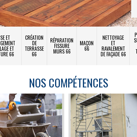
P
SE ET
CRÉATION
NETTOYAGE
RÉPARATION
S
NGEMENT
DE
MAÇON
ET
FISSURE
LAGE ET
TERRASSE
66
RAVALEMENT
MURS 66
TURE 66
66
DE FAÇADE 66
NOS COMPÉTENCES