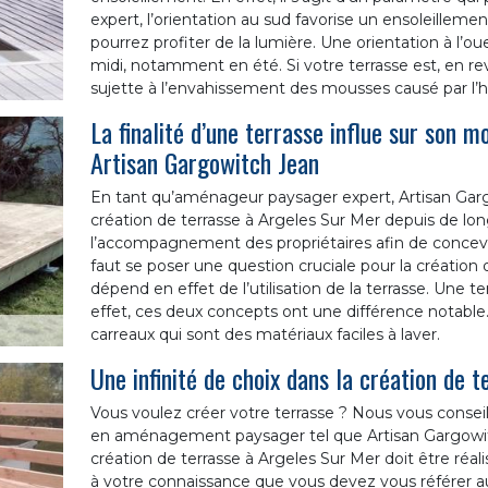
expert, l’orientation au sud favorise un ensoleillement
pourrez profiter de la lumière. Une orientation à l’ou
midi, notamment en été. Si votre terrasse est, en rev
sujette à l’envahissement des mousses causé par l’hu
La finalité d’une terrasse influe sur son 
Artisan Gargowitch Jean
En tant qu’aménageur paysager expert, Artisan Garg
création de terrasse à Argeles Sur Mer depuis de l
l’accompagnement des propriétaires afin de concevo
faut se poser une question cruciale pour la création de
dépend en effet de l’utilisation de la terrasse. Une 
effet, ces deux concepts ont une différence notable. Le
carreaux qui sont des matériaux faciles à laver.
Une infinité de choix dans la création de 
Vous voulez créer votre terrasse ? Nous vous consei
en aménagement paysager tel que Artisan Gargowitch J
création de terrasse à Argeles Sur Mer doit être réalis
à votre connaissance que vous devez vous référer a