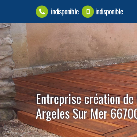
indisponible
indisponible
Entreprise création de
Argeles Sur Mer 6670