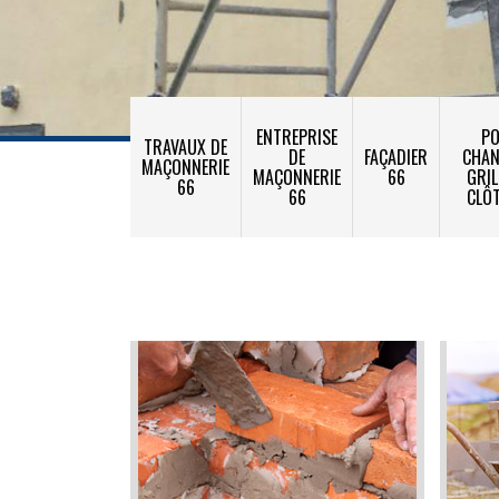
ENTREPRISE
PO
TRAVAUX DE
DE
FAÇADIER
CHA
MAÇONNERIE
MAÇONNERIE
66
GRIL
66
66
CLÔ