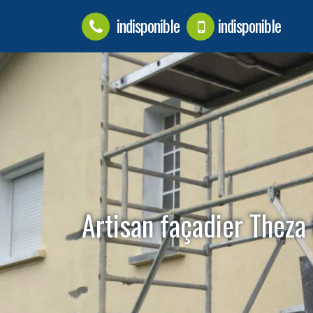
indisponible
indisponible
Artisan façadier Thez