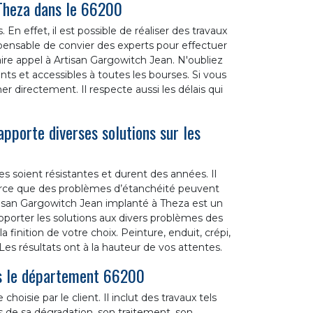
 Theza dans le 66200
En effet, il est possible de réaliser des travaux
ispensable de convier des experts pour effectuer
re appel à Artisan Gargowitch Jean. N'oubliez
ants et accessibles à toutes les bourses. Si vous
r directement. Il respecte aussi les délais qui
pporte diverses solutions sur les
es soient résistantes et durent des années. Il
parce que des problèmes d’étanchéité peuvent
 Artisan Gargowitch Jean implanté à Theza est un
apporter les solutions aux divers problèmes des
a finition de votre choix. Peinture, enduit, crépi,
Les résultats ont à la hauteur de vos attentes.
ans le département 66200
choisie par le client. Il inclut des travaux tels
s de sa dégradation, son traitement, son