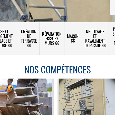
P
SE ET
CRÉATION
NETTOYAGE
RÉPARATION
S
NGEMENT
DE
MAÇON
ET
FISSURE
LAGE ET
TERRASSE
66
RAVALEMENT
MURS 66
TURE 66
66
DE FAÇADE 66
NOS COMPÉTENCES