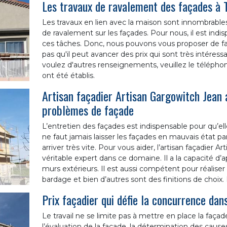
Les travaux de ravalement des façades à
Les travaux en lien avec la maison sont innombrables. 
de ravalement sur les façades. Pour nous, il est ind
ces tâches. Donc, nous pouvons vous proposer de fai
pas qu'il peut avancer des prix qui sont très intéress
voulez d'autres renseignements, veuillez le téléphone
ont été établis.
Artisan façadier Artisan Gargowitch Jean a
problèmes de façade
L’entretien des façades est indispensable pour qu’ell
ne faut jamais laisser les façades en mauvais état 
arriver très vite. Pour vous aider, l’artisan façadier
véritable expert dans ce domaine. Il a la capacité d’
murs extérieurs. Il est aussi compétent pour réaliser l
bardage et bien d’autres sont des finitions de choix. 
Prix façadier qui défie la concurrence d
Le travail ne se limite pas à mettre en place la façade 
l’évaluation de la façade, la détermination des cause