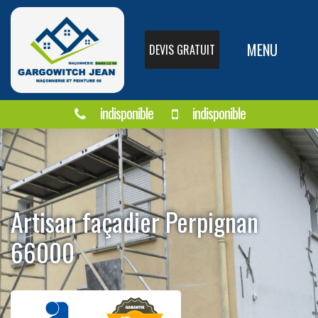
MENU
DEVIS GRATUIT
indisponible
indisponible
Artisan façadier Perpignan
66000