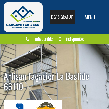
MENU
DEVIS GRATUIT
indisponible
indisponible
Artisan façadier La Bastide
66110