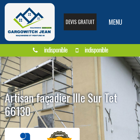
MENU
DEVIS GRATUIT
indisponible
indisponible
Artisan façadier Ille Sur Tet
66130