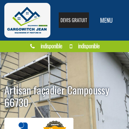
MENU
DEVIS GRATUIT
indisponible
indisponible
Artisan façadier Campoussy
66730