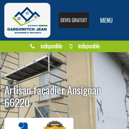
MENU
DEVIS GRATUIT
indisponible
indisponible
Artisan façadier Ansignan
66220